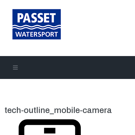
Home
Aanbod
tech-outline_mobile-camera
Onze merken
Onze diensten