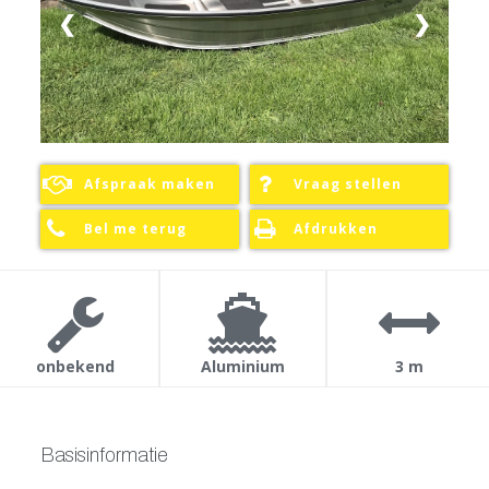
❮
❯
Over ons
Contact
Afspraak maken
Vraag stellen
Bel me terug
Afdrukken
onbekend
Aluminium
3 m
Basisinformatie