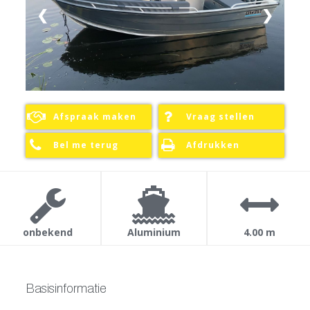
❮
❯
Over ons
Contact
Afspraak maken
Vraag stellen
Bel me terug
Afdrukken
onbekend
Aluminium
4.00 m
Basisinformatie