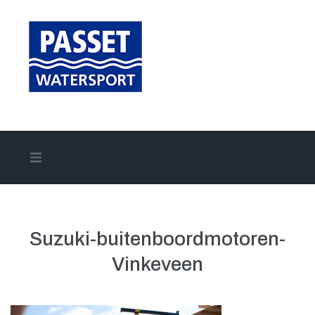
Home
Aanbod
Suzuki-buitenboordmotoren-
Vinkeveen
Onze merken
Onze diensten