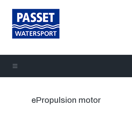
Home
Aanbod
ePropulsion motor
Onze merken
Onze diensten