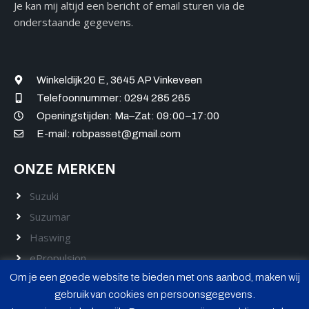
Je kan mij altijd een bericht of email sturen via de
onderstaande gegevens.
Winkeldijk 20 E, 3645 AP Vinkeveen
Telefoonnummer: 0294 285 265
Openingstijden: Ma–Zat: 09:00–17:00
E-mail: robpasset@gmail.com
ONZE MERKEN
Suzuki
Suzumar
Haswing
ePropulsion
Om je een goede website te bieden met ons aanbod, maken wij
Hidea
gebruik van cookies en persoonsgegevens.
Rickson