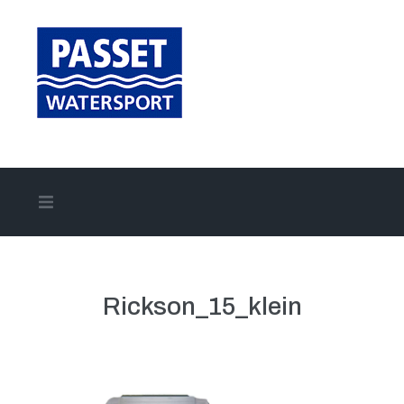
Home
Aanbod
Rickson_15_klein
Onze merken
Onze diensten